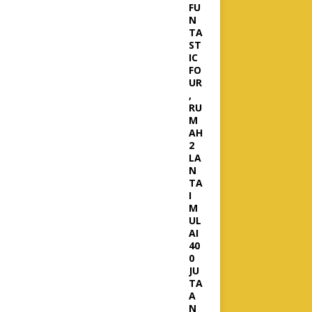
FU
N
TA
ST
IC
FO
UR
,
RU
M
AH
2
LA
N
TA
I
M
UL
AI
40
0
JU
TA
A
N