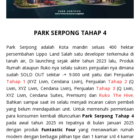
PARK SERPONG TAHAP 4
Park Serpong adalah Kota mandiri seluas 400 hektar
persembahan Lippo Land Salah satu developer terkemuka di
tanah air, Di launching sejak akhir tahun 2023 lalu, Produk
Rumah ataupun Ruko nya selalu sukses penjualan nya dimana
sudah SOLD OUT sekitar -+ 9.000 unit yaitu dari Penjualan
Tahap 1
(XYZ Livin, Cendana Livin), Penjualan
Tahap 2
(Q
Livin, XYZ Livin, Cendana Livin), Penjualan
Tahap 3
(Q Livin,
XYZ Livin, Cendana Suites, Premium) dan
Ruko The Hive
.
Bahkan sampai saat ini selalu menjadi incaran calon pembeli
yang belum mendapatkan unit. Untuk memenuhi permintaan
para konsumen kembali diluncurkan
Park Serpong Tahap 4
pada awal tahun 2025 ini tepatnya di bulan Januari 2025
dengan produk
Funtastic Four
yang menawarkan rumah
modern dengan berbagai pilihan tipe dari 1 kamar s/d 4 kamar