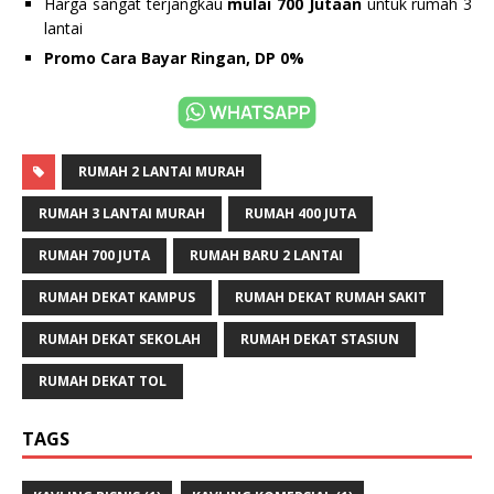
Harga sangat terjangkau
mulai 700 Jutaan
untuk rumah 3
lantai
Promo Cara Bayar Ringan, DP 0%
RUMAH 2 LANTAI MURAH
RUMAH 3 LANTAI MURAH
RUMAH 400 JUTA
RUMAH 700 JUTA
RUMAH BARU 2 LANTAI
RUMAH DEKAT KAMPUS
RUMAH DEKAT RUMAH SAKIT
RUMAH DEKAT SEKOLAH
RUMAH DEKAT STASIUN
RUMAH DEKAT TOL
TAGS